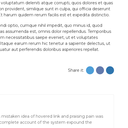
 voluptatum deleniti atque corrupti, quos dolores et quas
n provident, similique sunt in culpa, qui officia deserunt
Et harum quidem rerum facilis est et expedita distinctio.
ndi optio, cumque nihil impedit, quo minus id, quod
as assumenda est, omnis dolor repellendus. Temporibus
um necessitatibus saepe eveniet, ut et voluptates
Itaque earum rerum hic tenetur a sapiente delectus, ut
uatur aut perferendis doloribus asperiores repellat.
Share it:
s mistaken idea of hovered link and praising pain was
 a complete account of the system expound the