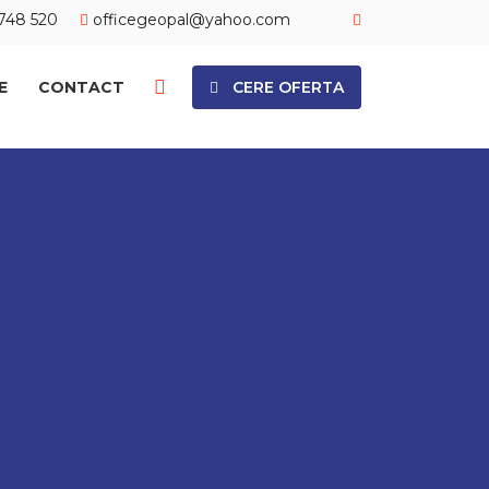
748 520
officegeopal@yahoo.com
E
CONTACT
CERE OFERTA