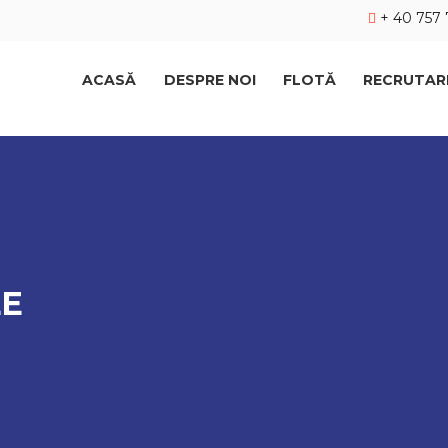
+ 40 757 
ACASĂ
DESPRE NOI
FLOTĂ
RECRUTAR
LE