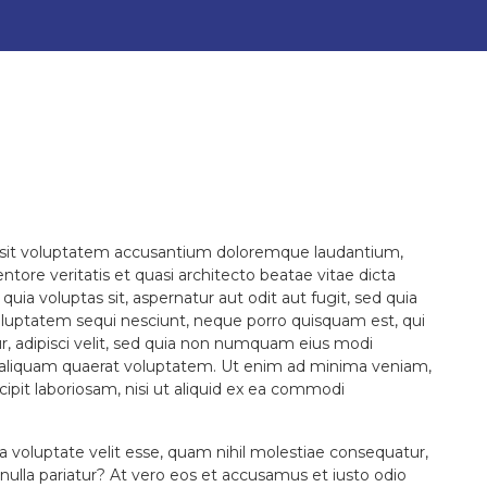
or sit voluptatem accusantium doloremque laudantium,
tore veritatis et quasi architecto beatae vitae dicta
ia voluptas sit, aspernatur aut odit aut fugit, sed quia
oluptatem sequi nesciunt, neque porro quisquam est, qui
r, adipisci velit, sed quia non numquam eius modi
 aliquam quaerat voluptatem. Ut enim ad minima veniam,
ipit laboriosam, nisi ut aliquid ex ea commodi
a voluptate velit esse, quam nihil molestiae consequatur,
 nulla pariatur? At vero eos et accusamus et iusto odio