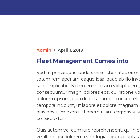
Admin
/
April 1, 2019
Fleet Management Comes into
Sed ut perspiciatis, unde omnis iste natus err
totam rem aperiam eaque ipsa, quae ab illo inven
sunt, explicabo. Nemo enim ipsam voluptatem, qu
consequuntur magni dolores eos, qui ratione v
dolorem ipsum, quia dolor sit, amet, consectetu
tempora incidunt, ut labore et dolore magnam
quis nostrum exercitationem ullam corporis susc
consequatur?
Quis autem vel eum iure reprehenderit, qui in e
vel illum, qui dolorem eum fugiat, quo voluptas