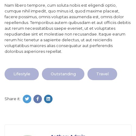
Nam libero tempore, cum soluta nobis est eligendi optio,
cumque nihil impedit, quo minus id, quod maxime placeat,
facere possimus, omnis voluptas assumenda est, omnis dolor
repellendus. Temporibus autem quibusdam et aut officiis debitis
aut rerum necessitatibus saepe eveniet, ut et voluptates
repudiandae sint et molestiae non recusandae. Itaque earum
rerum hic tenetur a sapiente delectus, ut aut reiciendis
voluptatibus maiores alias consequatur aut perferendis
doloribus asperiores repellat.
Lifestyle
Outstanding
Travel
Share it: