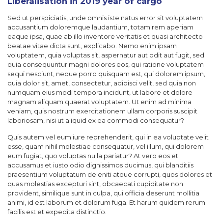
Liberalisation in 2019 year of cargo
Sed ut perspiciatis, unde omnis iste natus error sit voluptatem
accusantium doloremque laudantium, totam rem aperiam
eaque ipsa, quae ab illo inventore veritatis et quasi architecto
beatae vitae dicta sunt, explicabo. Nemo enim ipsam
voluptatem, quia voluptas sit, aspernatur aut odit aut fugit, sed
quia consequuntur magni dolores eos, qui ratione voluptatem
sequi nesciunt, neque porro quisquam est, qui dolorem ipsum,
quia dolor sit, amet, consectetur, adipisci velit, sed quia non
numquam eius modi tempora incidunt, ut labore et dolore
magnam aliquam quaerat voluptatem. Ut enim ad minima
veniam, quis nostrum exercitationem ullam corporis suscipit
laboriosam, nisi ut aliquid ex ea commodi consequatur?
Quis autem vel eum iure reprehenderit, qui in ea voluptate velit
esse, quam nihil molestiae consequatur, vel illum, qui dolorem
eum fugiat, quo voluptas nulla pariatur? At vero eos et
accusamus et iusto odio dignissimos ducimus, qui blanditiis
praesentium voluptatum deleniti atque corrupti, quos dolores et
quas molestias excepturi sint, obcaecati cupiditate non
provident, similique sunt in culpa, qui officia deserunt mollitia
animi, id est laborum et dolorum fuga. Et harum quidem rerum
facilis est et expedita distinctio.